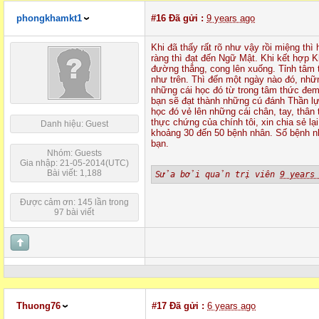
phongkhamkt1
#16
Đã gửi :
9 years ago
Khi đã thấy rất rõ như vậy rồi miệng thì
ràng thì đạt đến Ngữ Mật. Khi kết hợp 
đường thẳng, cong lên xuống. Tỉnh tâm ta
như trên. Thì đến một ngày nào đó, nhữn
những cái học đó từ trong tâm thức đem 
bạn sẽ đạt thành những cú đánh Thần lự
học đó vẻ lên những cái chân, tay, thâ
thực chứng của chính tôi, xin chia sẻ lạ
Danh hiệu: Guest
khoảng 30 đến 50 bệnh nhân. Số bệnh nhân
bạn.
Nhóm: Guests
Gia nhập: 21-05-2014(UTC)
Bài viết: 1,188
Sửa bởi quản trị viên
9 years
Được cảm ơn: 145 lần trong
97 bài viết
Thuong76
#17
Đã gửi :
6 years ago