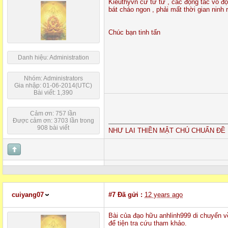
Kieuthyvn cứ từ từ , các động tác võ đ
bát cháo ngon , phải mất thời gian nin
Chúc bạn tinh tấn
Danh hiệu: Administration
Nhóm: Administrators
Gia nhập: 01-06-2014(UTC)
Bài viết: 1,390
Cảm ơn: 757 lần
Được cảm ơn: 3703 lần trong
908 bài viết
NHƯ LAI THIỀN MẬT CHÚ CHUẨN ĐỀ 
cuiyang07
#7
Đã gửi :
12 years ago
Bài của đạo hữu anhlinh999 di chuyển về
để tiện tra cứu tham khảo.