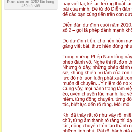
Được cảm ơn: 3252 lần trong
hãy viết lại, kể lại, tường thuật 
450 bài viết
bài của mình. Để từ đó Diễn đàn 
để các bạn cùng tiến trên con đư
Diễn đàn dự định cuối năm 2010,
số 2 – gọi là phép đánh mạnh khôn
Do dự định trên, cho nên hôm na
gắng viết bài, thực hiện đúng như
Trong những Phép Nam tông này, 
phép đánh võ. Nghe thì rất đơn t
Nhưng ở đây, những phép đánh quy
sợ, khủng khiếp. Vì tâm của con 
lực đó nó luôn luôn phát xuất tro
muốn di chuyển…Ý niệm đó nó xuất
Cũng vậy, mọi hành trạng làm việ
éo, uyển chuyển lúc mạnh, lúc yế
niệm, từng động chuyển, từng độ
tác, biết lực đến rõ ràng. Mỗi mỗi 
Khi đã thấy rất rõ như vậy rồi mi
chữ, từng âm thanh rõ ràng thì đ
tác, động chuyển trên tạo thành 
những linh phù. Rất rõ, hành giả