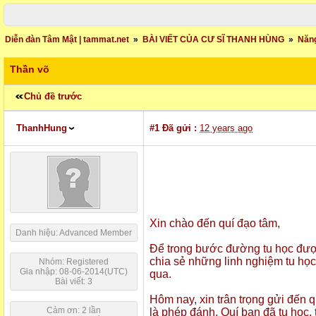
Diễn đàn Tâm Mật | tammat.net
»
BÀI VIẾT CỦA CƯ SĨ THANH HÙNG
»
Năng
Thần võ
Chủ đề trước
ThanhHung
#1
Đã gửi :
12 years ago
Xin chào đến quí đạo tâm,
Danh hiệu: Advanced Member
Để trong bước đường tu học đượ
chia sẻ những linh nghiệm tu học
Nhóm: Registered
Gia nhập: 08-06-2014(UTC)
qua.
Bài viết: 3
Hôm nay, xin trân trọng gửi đến 
Cảm ơn: 2 lần
là phép đánh. Quí bạn đã tu học,