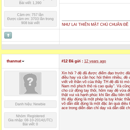
Bài viết: 1,390
Cảm ơn: 757 lần
Được cảm ơn: 3703 lần trong
908 bài viết
NHƯ LAI THIỀN MẬT CHÚ CHUẨN ĐỀ 
thanmat
#12
Đã gửi :
12 years ago
Xin hỏi ? đệ đã được điểm đạo trước đây
điều hay và cần học hỏi thêm nhiều, đệ
viết về thần võ của thầy TH đệ đã tò mò
Nam mô phịch thô rá cao quây”. Và cũng 
cho cử động tay thôi, hôm nay đệ vừa đọ
thật vui và hạnh phúc khi lần đầu tiên
thì đây đúng là một phép lạ tuy khác t
võ dẫn dắt đúng là một đặc ân quá diệu 
Danh hiệu: Newbie
ace trong diễn đàn chỉ dạy và dẫn dắt ch
Nhóm: Registered
Gia nhập: 08-10-2014(UTC)
Bài viết: 0