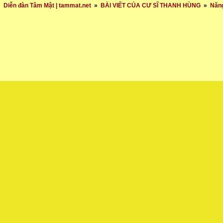
Diễn đàn Tâm Mật | tammat.net
»
BÀI VIẾT CỦA CƯ SĨ THANH HÙNG
»
Năng